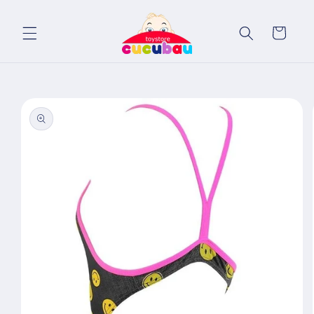
Salt la
conținut
Coș
Salt la
informațiile
despre
produs