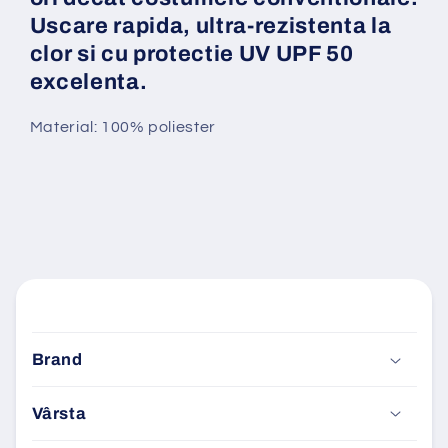
Uscare rapida, ultra-rezistenta la
clor si cu protectie UV UPF 50
excelenta.
Material: 100% poliester
C
o
Brand
n
ț
Vârsta
i