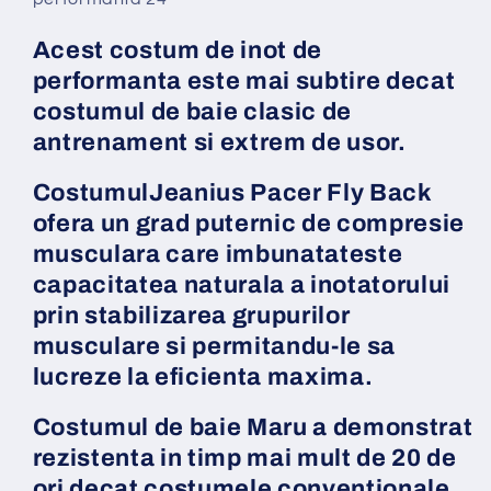
de
de
antrenament
antrenament
Acest costum de inot de
sau
sau
performanta este mai subtire decat
agrement,
agrement,
costumul de baie clasic de
marimea
marimea
116
116
antrenament si extrem de usor.
cm
cm
CostumulJeanius Pacer Fly Back
ofera un grad puternic de compresie
musculara care imbunatateste
capacitatea naturala a inotatorului
prin stabilizarea grupurilor
musculare si permitandu-le sa
lucreze la eficienta maxima.
Costumul de baie Maru a demonstrat
rezistenta in timp mai mult de 20 de
ori decat costumele conventionale.