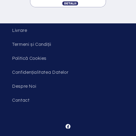
s
t
r
â
Livrare
n
Termeni și Condiții
s
Politică Cookies
Confidențialitatea Datelor
Despre Noi
Contact
Facebook