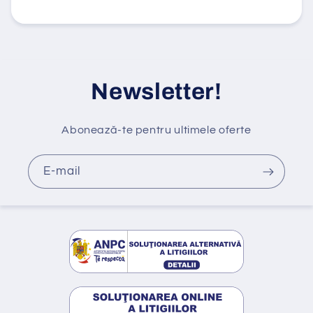
n
u
t
c
a
Newsletter!
r
e
Abonează-te pentru ultimele oferte
p
o
E-mail
a
t
e
f
i
r
e