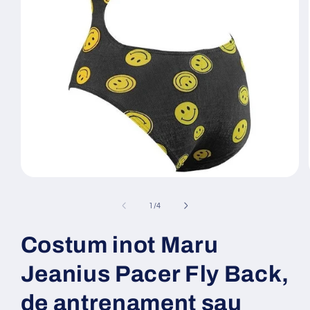
Deschide
conținutul
media
din
1
/
4
1
într-
o
Costum inot Maru
fereastră
modală
Jeanius Pacer Fly Back,
de antrenament sau