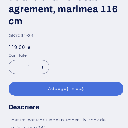
agrement, marimea 116
cm
:
GK7531-24
Preț
119,00 lei
obișnuit
Cantitate
Cantitate
Reduceți
Creșteți
cantitatea
cantitatea
pentru
pentru
Costum
Costum
Adăugați în coș
inot
inot
Maru
Maru
Descriere
Jeanius
Jeanius
Pacer
Pacer
Fly
Fly
Costum inot MaruJeanius Pacer Fly Back de
Back,
Back,
performanta 24"